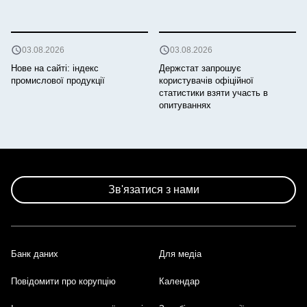
03.08.2026
03.08.2026
Нове на сайті: індекс
Держстат запрошує
промислової продукції
користувачів офіційної
статистики взяти участь в
опитуваннях
Зв'язатися з нами
Банк даних
Для медіа
Footer
Повідомити про корупцію
Календар