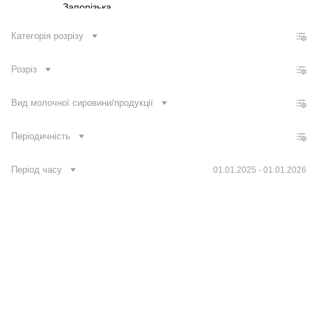
Запорізька
Івано-Франківська
Категорія розрізу
Київська
Розріз
Кіровоградська
Луганська
Вид молочної сировини/продукції
Львівська
Миколаївська
Періодичність
Одеська
Період часу
01.01.2025 - 01.01.2026
Полтавська
Рівненська
Сумська
Зв'язатися з нами
Банк даних
Для медіа