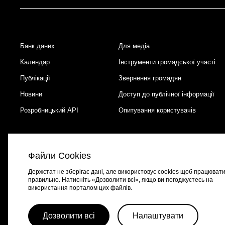
Банк даних
Для медіа
Footer
Календар
Інструменти громадської участі
Публікації
Звернення громадян
Новини
Доступ до публічної інформації
Розробницький API
Опитування користувачів
Файли Cookies
Держстат не зберігає дані, але використовує cookies щоб працюват
правильно. Натисніть «Дозволити всі», якщо ви погоджуєтесь на
використання порталом цих файлів.
Портал створено за підтримки швейцарсько-української програми
EGA
Дозволити всі
Налаштувати