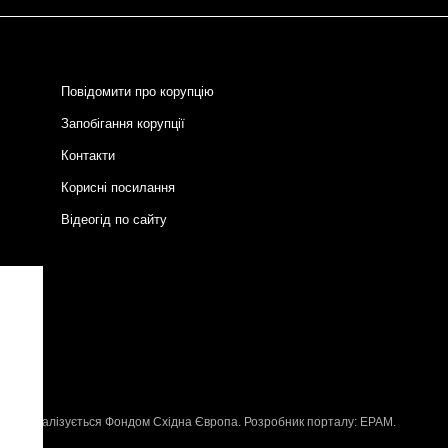
Повідомити про корупцію
Запобігання корупції
Контакти
Корисні посилання
Відеогід по сайту
и
P
, що реалізується
Фондом Східна Європа
. Розробник порталу:
EPAM
.