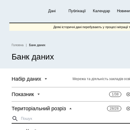
Перейти
до
Дані
Публікації
Календар
Новини
основного
вмісту
Деякі історичні дані перебувають у процесі міграції 
Головна
Банк даних
Рядок
Банк даних
навіґації
Набір даних
Мережа та діяльність закладів осв
Показник
1/38
Територіальний розріз
28/28