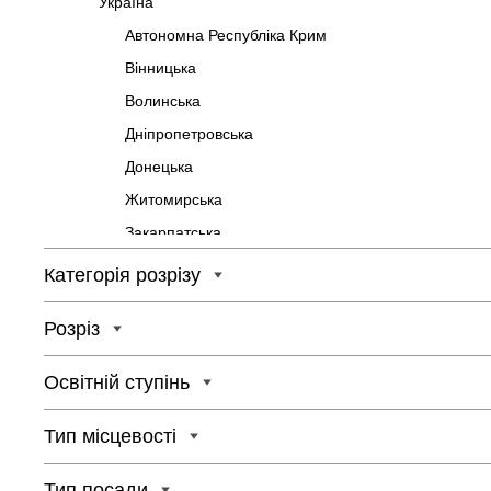
Україна
Автономна Республіка Крим
Вінницька
Волинська
Дніпропетровська
Донецька
Житомирська
Закарпатська
Запорізька
Категорія розрізу
Івано-Франківська
Розріз
Київська
Кіровоградська
Освітній ступінь
Луганська
Львівська
Тип місцевості
Миколаївська
Тип посади