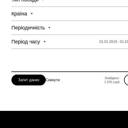
Одеська
Полтавська
Країна
Рівненська
Періодичність
Період часу
01.01.2019 - 01.0
Знайдено:
Запит даних
Скинути
1 475
серії