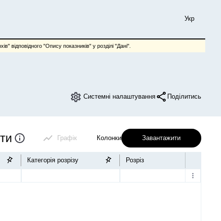
Укр
ів" відповідного "Опису показників" у розділі "Дані".
Системні налаштування
Поділитись
іти
Графік
Колонки
Завантажити
Категорія розрізу
Розріз