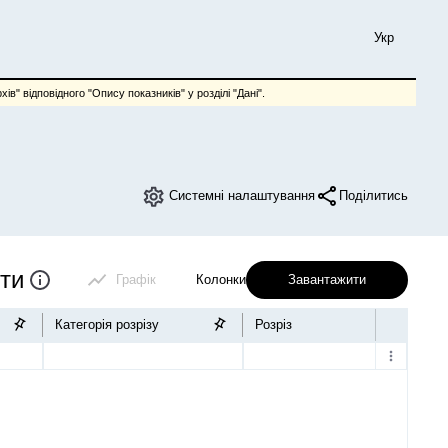
Укр
ів" відповідного "Опису показників" у розділі "Дані".
Системні налаштування
Поділитись
іти
Графік
Колонки
Завантажити
Категорія розрізу
Розріз