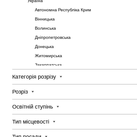
Україна
Автономна Республіка Крим
Вінницька
Волинська
Дніпропетровська
Донецька
Житомирська
Закарпатська
Запорізька
Категорія розрізу
Івано-Франківська
Розріз
Київська
Кіровоградська
Освітній ступінь
Луганська
Львівська
Тип місцевості
Миколаївська
Тип посади