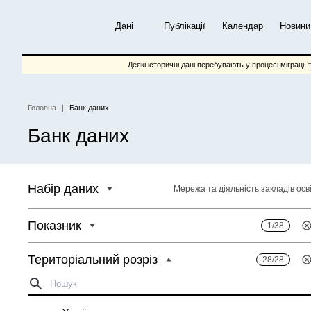
Перейти
до
Дані
Публікації
Календар
Новини
основного
вмісту
Деякі історичні дані перебувають у процесі міграції 
Головна
Банк даних
Рядок
Банк даних
навіґації
Набір даних
Мережа та діяльність закладів осв
Показник
1/38
Територіальний розріз
28/28