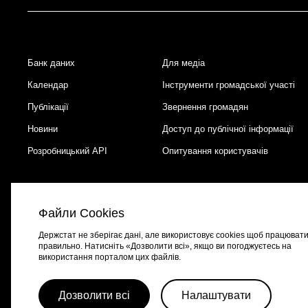
Банк даних
Для медіа
Footer
Календар
Інструменти громадської участі
Публікації
Звернення громадян
Новини
Доступ до публічної інформації
Розробницький API
Опитування користувачів
Файли Cookies
Держстат не зберігає дані, але використовує cookies щоб працюват
правильно. Натисніть «Дозволити всі», якщо ви погоджуєтесь на
використання порталом цих файлів.
Портал створено за підтримки швейцарсько-української програми
EGA
Дозволити всі
Налаштувати