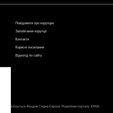
Повідомити про корупцію
Запобігання корупції
Контакти
Корисні посилання
Відеогід по сайту
и
P
, що реалізується
Фондом Східна Європа
. Розробник порталу:
EPAM
.