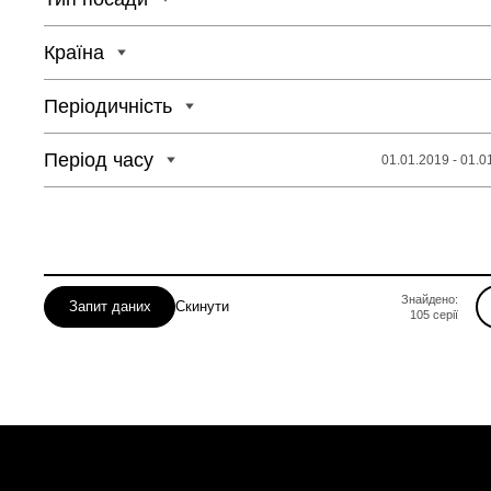
Одеська
Полтавська
Країна
Рівненська
Періодичність
Період часу
01.01.2019 - 01.0
Знайдено:
Запит даних
Скинути
105
серії