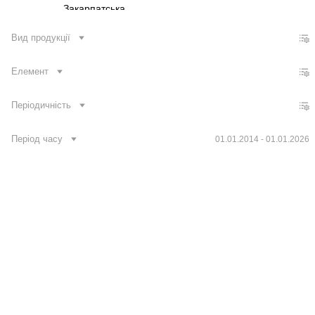
Закарпатська
Запорізька
Вид продукції
Івано-Франківська
Елемент
Київська
Кіровоградська
Періодичність
Луганська
Львівська
Період часу
01.01.2014 - 01.01.2026
Миколаївська
Одеська
Полтавська
Рівненська
Зв'язатися з нами
Банк даних
Для медіа