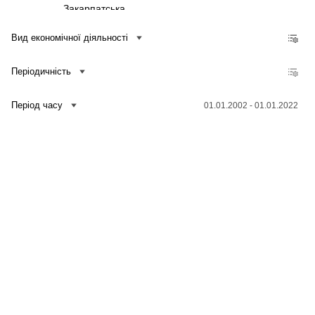
Закарпатська
Запорізька
Вид економічної діяльності
Івано-Франківська
Періодичність
Київська
Кіровоградська
Період часу
01.01.2002 - 01.01.2022
Луганська
Львівська
Миколаївська
Одеська
Полтавська
Рівненська
Зв'язатися з нами
Банк даних
Для медіа