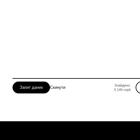
Миколаївська
Одеська
Полтавська
Рівненська
Знайдено:
Запит даних
Скинути
5 149
серії