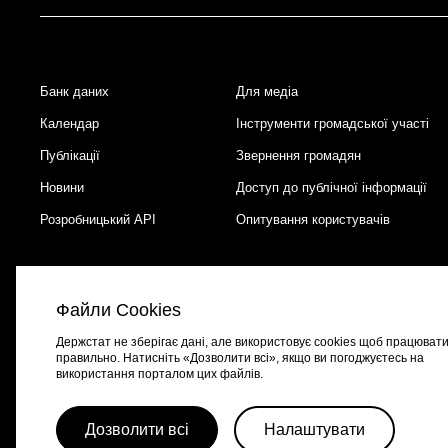
Банк даних
Для медіа
Footer
Календар
Інструменти громадської участі
Публікації
Звернення громадян
Новини
Доступ до публічної інформації
Розробницький API
Опитування користувачів
Файли Cookies
Держстат не зберігає дані, але використовує cookies щоб працюват
правильно. Натисніть «Дозволити всі», якщо ви погоджуєтесь на
використання порталом цих файлів.
Портал створено за підтримки швейцарсько-української програми
EGA
Дозволити всі
Налаштувати