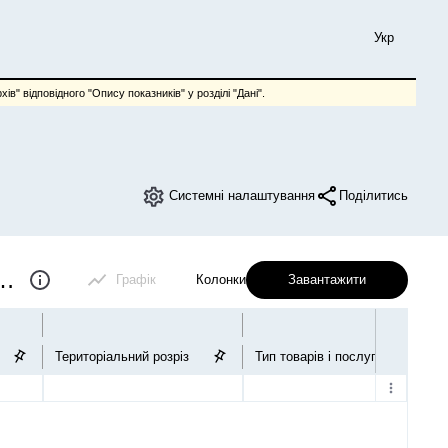
Укр
ів" відповідного "Опису показників" у розділі "Дані".
Системні налаштування
Поділитись
) на споживчі товари (послуги)
Графік
Колонки
Завантажити
Територіальний розріз
Тип товарів і послуг