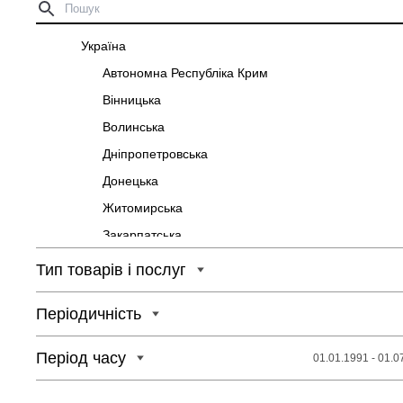
Україна
Автономна Республіка Крим
Вінницька
Волинська
Дніпропетровська
Донецька
Житомирська
Закарпатська
Запорізька
Тип товарів і послуг
Івано-Франківська
Періодичність
Київська
Кіровоградська
Період часу
01.01.1991 - 01.0
Луганська
Львівська