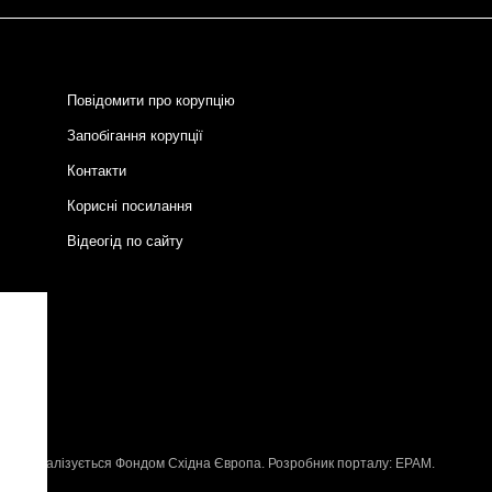
Повідомити про корупцію
Запобігання корупції
Контакти
Корисні посилання
Відеогід по сайту
и
P
, що реалізується
Фондом Східна Європа
. Розробник порталу:
EPAM
.