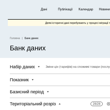
Перейти
до
Дані
Публікації
Календар
Новини
основного
вмісту
Деякі історичні дані перебувають у процесі міграції 
Головна
Банк даних
Рядок
Банк даних
навіґації
Набір даних
Зміни цін (тарифів) на споживчі товари (послу
Показник
Базисний період
Територіальний розріз
28/28