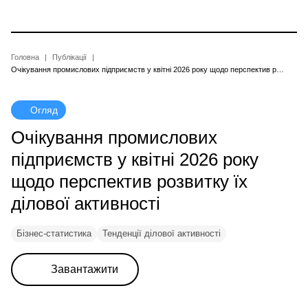
Перейти
до
основного
вмісту
Рядок
Головна
Публікації
Очікування промислових підприємств у квітні 2026 року щодо перспектив розвитку їх ділової активності
навіґації
Огляд
Очікування промислових
підприємств у квітні 2026 року
щодо перспектив розвитку їх
ділової активності
Бізнес-статистика
Тенденції ділової активності
Завантажити