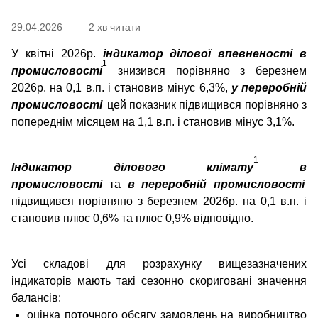
29.04.2026
2 хв читати
У квітні 2026р.
індикатор ділової впевненості в
1
промисловості
знизився порівняно з березнем
2026р. на 0,1 в.п. і становив мінус 6,3%,
у переробній
промисловості
цей показник підвищився порівняно з
попереднім місяцем на 1,1 в.п. і становив мінус 3,1%.
1
Індикатор ділового клімату
в
промисловості
та
в переробній промисловості
підвищився порівняно з березнем 2026р. на 0,1 в.п. і
становив плюс 0,6% та плюс 0,9% відповідно.
Усі складові для розрахунку вищезазначених
індикаторів мають такі сезонно скориговані значення
балансів:
оцінка поточного обсягу замовлень на виробництво