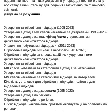
подання звітності та інших документів у період дії воєнного стану
або стану війни» терміну для подання статистичної та фінансової
звітності.
Дякуємо за розуміння.
Утворення та оброблення відходів (1995-2023)
Утворення відходів І-ІІІ класів небезпеки за джерелами (1995-2023)
Утворення відходів за класифікаційними угрупованнями
державного класифікатора відходів
Управління побутовими відходами (2011-2023)
Оброблення відходів І-ІІІ класів небезпеки (2011-2023)
Оброблення відходів за класифікаційними угрупованнями
державного класифікатора відходів
Утворення та оброблення відходів
І-ІІІ класів небезпеки за категоріями відходів за матеріалом
Утворення та оброблення відходів
І-ІV класів небезпеки за категоріями відходів за матеріалом
Кількість установок для оброблення відходів, полігонів для
видалення відходів
Утворення відходів за джерелами (1995-2023)
Утворення відходів по регіонах
Оброблення відходів по регіонах
Обсяг відходів, накопичених протягом експлуатації на полігонах по
регіонах