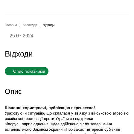
Перейти
до
основного
вмісту
Рядок
Головна
Календар
Відходи
25.07.2024
навіґації
Відходи
Опис показників
Опис
Шановні користувачі, публікацію перенесено!
Ураховуючи ситуацію, що склалася у зв’язку з військовою агресією
російської федерації проти України за підтримки
білорусі, оприлюднення буде здійснено після завершення
встановленого Законом України «Про захист інтересів суб’єктів