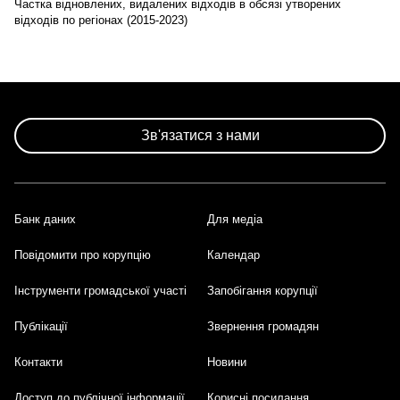
Частка відновлених, видалених відходів в обсязі утворених
відходів по регіонах (2015-2023)
Зв'язатися з нами
Банк даних
Для медіа
Footer
Повідомити про корупцію
Календар
Інструменти громадської участі
Запобігання корупції
Публікації
Звернення громадян
Контакти
Новини
Доступ до публічної інформації
Корисні посилання