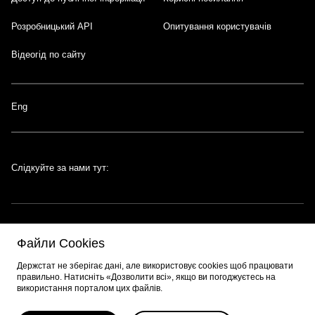
Розробницький API
Опитування користувачів
Відеогід по сайту
Eng
Слідкуйте за нами тут:
Файли Cookies
Портал створено за підтримки швейцарсько-української програми
EGAP
,
Держстат не зберігає дані, але використовує cookies щоб працювати
що реалізується
Фондом Східна Європа
. Розробник порталу:
EPAM
.
правильно. Натисніть «Дозволити всі», якщо ви погоджуєтесь на
використання порталом цих файлів.
© 2026 Весь контент доступний за ліцензією
Creative Commons
Attribution 4.0 International license
, якщо не зазначено інше.