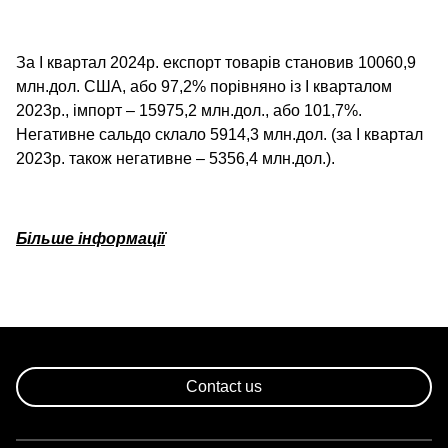
За І квартал 2024р. експорт товарів становив 10060,9
млн.дол. США, або 97,2% порівняно із І кварталом
2023р., імпорт – 15975,2 млн.дол., або 101,7%.
Негативне сальдо склало 5914,3 млн.дол. (за І квартал
2023р. також негативне – 5356,4 млн.дол.).
Більше інформації
Contact us