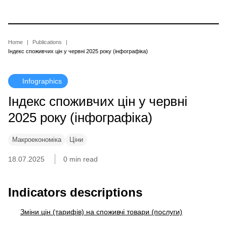
Skip
to
main
content
Breadcrumb
Home
Publications
Індекс споживчих цін у червні 2025 року (інфографіка)
Infographics
Індекс споживчих цін у червні
2025 року (інфографіка)
Макроекономіка
Ціни
18.07.2025
0 min read
Indicators descriptions
Зміни цін (тарифів) на споживчі товари (послуги)