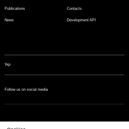
Publications
Contacts
News
Development API
Укр
Follow us on social media
The portal was developed with the support of the Swiss-Ukrainian