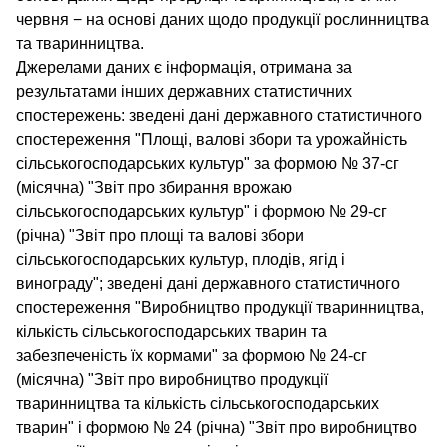
червня − на основі даних щодо продукції рослинництва
та тваринництва.
Джерелами даних є інформація, отримана за
результатами інших державних статистичних
спостережень: зведені дані державного статистичного
спостереження "Площі, валові збори та урожайність
сільськогосподарських культур" за формою № 37-сг
(місячна) "Звіт про збирання врожаю
сільськогосподарських культур" і формою № 29-сг
(річна) "Звіт про площі та валові збори
сільськогосподарських культур, плодів, ягід і
винограду"; зведені дані державного статистичного
спостереження "Виробництво продукції тваринництва,
кількість сільськогосподарських тварин та
забезпеченість їх кормами" за формою № 24-сг
(місячна) "Звіт про виробництво продукції
тваринництва та кількість сільськогосподарських
тварин" і формою № 24 (річна) "Звіт про виробництво