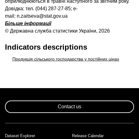
оприлюднюються в травні наступного за звітним року.
Довідка: тел. (044) 287-27-85; e-
mail: n.zaitseva@stat.gov.ua
Більше інформації
© Державна служба статистики України, 2026
Indicators descriptions
Продукція сільського господарства у постійних цінах
Contact us
Dataset Explorer
Release Calendar
Footer