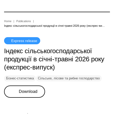
Skip
to
main
content
Breadcrumb
Home
Publications
Індекс сільськогосподарської продукції в січні-травні 2026 року (експрес-випуск)
Express release
Індекс сільськогосподарської
продукції в січні-травні 2026 року
(експрес-випуск)
Бізнес-статистика
Сільське, лісове та рибне господарство
Download