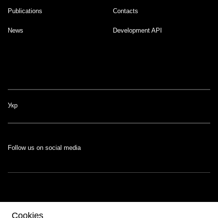
Publications
Contacts
News
Development API
Укр
Follow us on social media
The portal was developed with the support of the Swiss-Ukrainian
Cookies