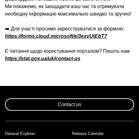
Ми покажемо, як заощадити ваш час та отримувати
необхідну інформацію максимально швидко та зручно!
➡️ Для участі просимо зареєструватися за формою:
https://forms.cloud.microsoft/e/3exvUtEbT7
Є питання щодо користування порталом? Пишіть нам
https://stat.gov.ua/uk/contact-us
Contact us
Dataset Explorer
Release Calendar
Footer