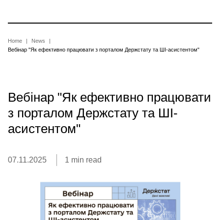
Skip
to
main
content
Breadcrumb
Home
News
Вебінар "Як ефективно працювати з порталом Держстату та ШІ-асистентом"
Вебінар "Як ефективно працювати
з порталом Держстату та ШІ-
асистентом"
07.11.2025
1 min read