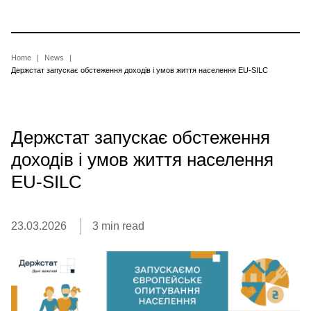
Skip
to
main
content
Breadcrumb
Home
News
Держстат запускає обстеження доходів і умов життя населення EU-SILC
Держстат запускає обстеження
доходів і умов життя населення
EU-SILC
23.03.2026
3 min read