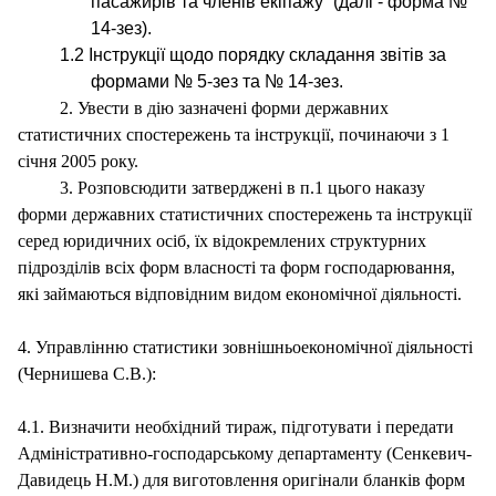
пасажирів та членів екіпажу” (далі - форма №
14-зез).
1.2
Інструкції щодо порядку складання звітів за
формами
№ 5-зез
та
№ 14-зез.
2. Увести в дію зазначені форми державних
статистичних спостережень та інструкції, починаючи з 1
січня 2005 року.
3. Розповсюдити затверджені в п.1 цього наказу
форми державних статистичних спостережень та інструкції
серед юридичних осіб, їх відокремлених структурних
підрозділів всіх форм власності та форм господарювання,
які займаються відповідним видом економічної діяльності.
4. Управлінню статистики зовнішньоекономічної діяльності
(Чернишева С.В.):
4.1. Визначити необхідний тираж, підготувати і передати
Адміністративно-господарському департаменту (Сенкевич-
Давидець Н.М.)
для виготовлення оригінали бланків форм