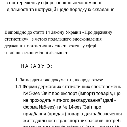
спостережень у сфері зовнішньоекономічної
діяльності та інструкцій щодо порядку їх складання
Відповідно до статті 14 Закону України «Про державну
статистику», з метою подальшого вдосконалення
державних статистичних спостережень у сфері
зовнішньоекономічної діяльності
Н А К А З У Ю :
1. Затвердити такі документи, що додаються:
1.1
Форми державних статистичних спостережень
№ 5‑зез “Звіт про експорт (імпорт) товарів, що
не проходять митного декларування” (далі -
форма №5-зез) та № 14-зез “Звіт про
придбання (продаж) товарів для забезпечення
життєдіяльності транспортних засобів, потреб