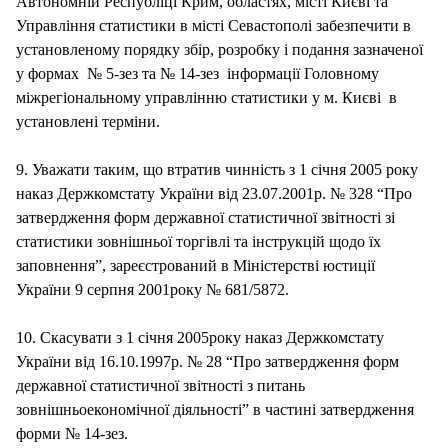
Автономній Республіці Крим, областях, місті Києві та
Управління статистики в місті Севастополі забезпечити в
установленому порядку збір, розробку і подання зазначеної
у формах № 5‑зез та № 14-зез інформації Головному
міжрегіональному управлінню статистики у м. Києві в
установлені терміни.
9. Уважати таким, що втратив чинність з 1 січня 2005 року
наказ Держкомстату України від 23.07.2001р. № 328 “Про
затвердження форм державної статистичної звітності зі
статистики зовнішньої торгівлі та інструкцій щодо їх
заповнення”, зареєстрований в Міністерстві юстиції
України 9 серпня 2001року № 681/5872.
10. Скасувати з 1 січня 2005року наказ Держкомстату
України від 16.10.1997р. № 28 “Про затвердження форм
державної статистичної звітності з питань
зовнішньоекономічної діяльності” в частині затвердження
форми № 14-зез.