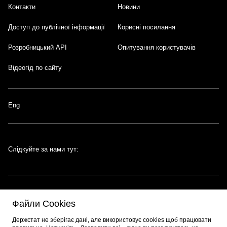
Контакти
Новини
Доступ до публічної інформації
Корисні посилання
Розробницький API
Опитування користувачів
Відеогід по сайту
Eng
Слідкуйте за нами тут:
Файли Cookies
Портал створено за підтримки швейцарсько-української програми
EGAP
,
Держстат не зберігає дані, але використовує cookies щоб працювати
що реалізується
Фондом Східна Європа
. Розробник порталу:
EPAM
.