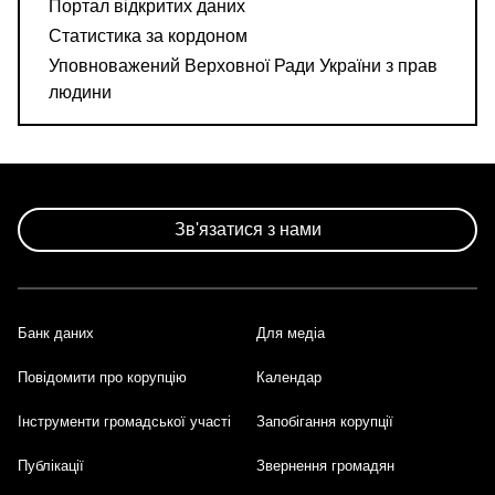
Портал відкритих даних
Статистика за кордоном
Уповноважений Верховної Ради України з прав
людини
Зв'язатися з нами
Банк даних
Для медіа
Footer
Повідомити про корупцію
Календар
Інструменти громадської участі
Запобігання корупції
Публікації
Звернення громадян