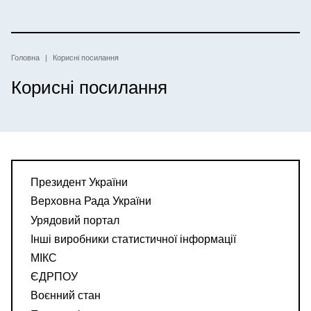
Перейти
до
основного
вмісту
Рядок
Головна
Корисні посилання
Корисні посилання
навіґації
Президент України
Верховна Рада України
Урядовий портал
Інші виробники статистичної інформації
МІКС
ЄДРПОУ
Воєнний стан