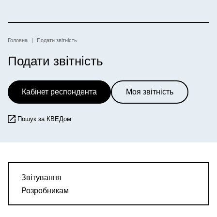
Перейти
до
основного
вмісту
Рядок
Головна
Подати звітність
Подати звітність
навіґації
Кабінет респондента
Моя звітність
Пошук за КВЕДом
Звітування
Розробникам