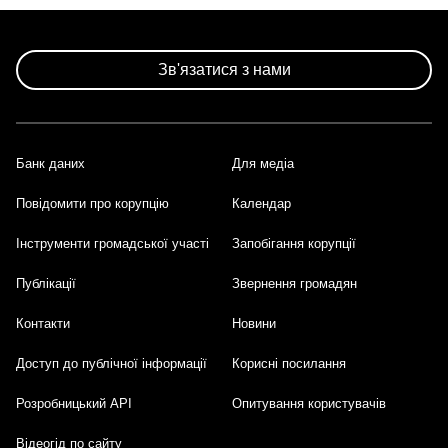
Зв'язатися з нами
Банк даних
Для медіа
Footer
Повідомити про корупцію
Календар
Інструменти громадської участі
Запобігання корупції
Публікації
Звернення громадян
Контакти
Новини
Доступ до публічної інформації
Корисні посилання
Розробницький API
Опитування користувачів
Відеогід по сайту