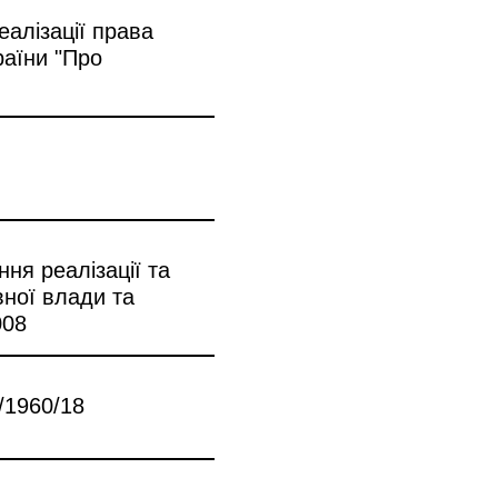
алізації права
раїни "Про
ня реалізації та
вної влади та
008
/1960/18