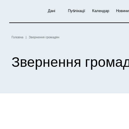
Перейти
до
Дані
Публікації
Календар
Новини
основного
вмісту
Рядок
Головна
Звернення громадян
навіґації
Звернення грома