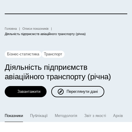
Перейти
до
основного
вмісту
Рядок
Головна
Описи показників
Діяльність підприємств авіаційного транспорту (річна)
навіґації
Бізнес-статистика
Транспорт
Діяльність підприємств
авіаційного транспорту
(річна)
Завантажити
Переглянути дані
Показники
Публікації
Методологія
Звіт з якості
Архів
(активна вкладка)