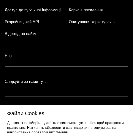
Доступ до публічної інформації
Корисні посилання
Розробницький API
Опитування користувачів
Відеогід по сайту
Eng
Слідкуйте за нами тут:
Файли Cookies
Портал створено за підтримки швейцарсько-української програми
EGAP
,
Держстат не зберігає дані, але використовує cookies щоб працювати
що реалізується
Фондом Східна Європа
. Розробник порталу:
EPAM
.
правильно. Натисніть «Дозволити всі», якщо ви погоджуєтесь на
використання порталом цих файлів.