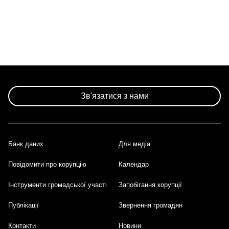
Зв'язатися з нами
Банк даних
Для медіа
Footer
Повідомити про корупцію
Календар
Інструменти громадської участі
Запобігання корупції
Публікації
Звернення громадян
Контакти
Новини