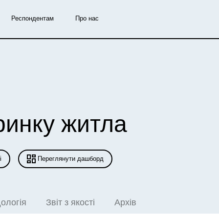
Респондентам
Про нас
 ринку
житла
і
Переглянути дашборд
ологія
Звіт з якості
Архів