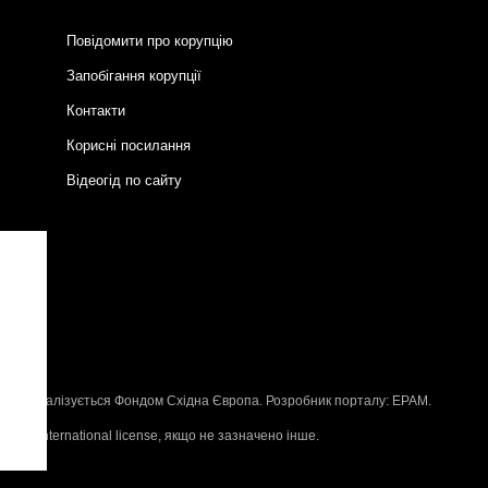
Повідомити про корупцію
Запобігання корупції
Контакти
Корисні посилання
Відеогід по сайту
и
P
, що реалізується
Фондом Східна Європа
. Розробник порталу:
EPAM
.
n 4.0 International license
, якщо не зазначено інше.