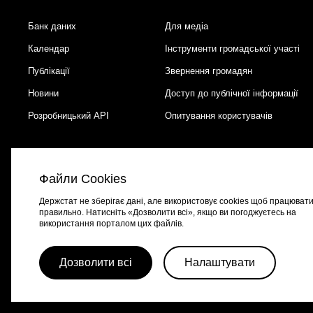
Банк даних
Для медіа
Footer
Календар
Інструменти громадської участі
Публікації
Звернення громадян
Новини
Доступ до публічної інформації
Розробницький API
Опитування користувачів
Файли Cookies
Держстат не зберігає дані, але використовує cookies щоб працюват
правильно. Натисніть «Дозволити всі», якщо ви погоджуєтесь на
використання порталом цих файлів.
Портал створено за підтримки швейцарсько-української програми
EGA
Дозволити всі
Налаштувати
© 2026 Весь контент доступний за ліцензією
Creative Commons Attributio