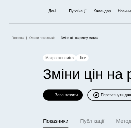
Перейти
до
Дані
Публікації
Календар
Новини
основного
вмісту
Рядок
Головна
Описи показників
Зміни цін на ринку житла
навіґації
Макроекономіка
Ціни
Зміни цін на
Завантажити
Переглянути дан
Показники
Публікації
Метод
(активна вкладка)