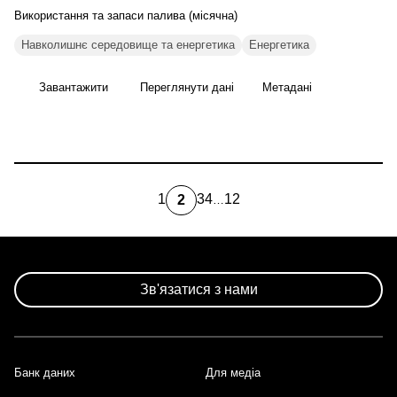
Використання та запаси палива
(місячна)
Навколишнє середовище та енергетика
Енергетика
Завантажити
Переглянути дані
Метадані
1
3
4
12
2
…
Page
Page
Page
Остання
Поточна
сторінка
сторінка
Розбивка
на
сторінки
Зв'язатися з нами
Банк даних
Для медіа
Footer