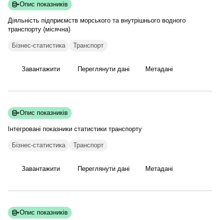
Опис показників
Діяльність підприємств морського та внутрішнього водного
транспорту
(місячна)
Бізнес-статистика
Транспорт
Завантажити
Переглянути дані
Метадані
Опис показників
Інтегровані показники статистики
транспорту
Бізнес-статистика
Транспорт
Завантажити
Переглянути дані
Метадані
Опис показників