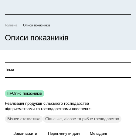
Перейти
до
основного
вмісту
Головна
Описи показників
Рядок навіґації
Описи показників
Теми
Опис показників
Реалізація продукції сільського господарства
підприємствами та господарствами
населення
Бізнес-статистика
Сільське, лісове та рибне господарство
Завантажити
Переглянути дані
Метадані