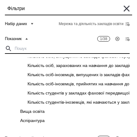
Перейти
Фільтри
до
основного
Деякі історичні дані перебувають у процесі міграції та можуть бути поки
вмісту
Набір даних
Мережа та діяльність закладів освіти
що недоступні в "Банку даних". Такі дані можна знайти у вкладці "Архів"
відповідного "Опису показників" у розділі "Дані".
Показник
1/38
Головна
Банк даних
Рядок
Кількість закладів фахової передвищої освіти
навіґації
Кількість осіб, випущених із закладів фахової передви
Фільтри
Кількість осіб, зарахованих на навчання до закладів 
Кількість осіб-іноземців, випущених із закладів фахов
Показник
1
/
38
Територіальний розріз
1
/
28
Кількість осіб-іноземців, прийнятих на навчання до з
Мережа та діяльність закладів освіти
Кількість студентів у закладах фахової передвищої осв
Завантажити
Кількість студентів-іноземців, які навчаються у закла
Показник
Територіальний розріз
Вища освіта
Аспірантура