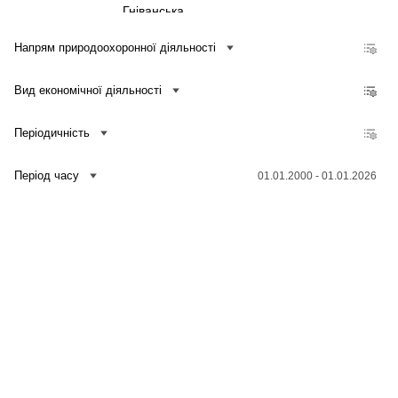
Гніванська
Іллінецька
Напрям природоохоронної діяльності
Липовецька
Вид економічної діяльності
Літинська
Лука-Мелешківська
Періодичність
Немирівська
Оратівська
Період часу
01.01.2000 - 01.01.2026
Погребищенська
Стрижавська
Сутисківська
Тиврівська
Зв'язатися з нами
Банк даних
Для медіа