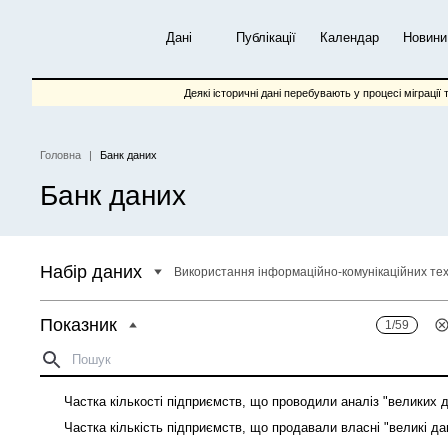
Перейти
до
Дані
Публікації
Календар
Новини
основного
вмісту
Деякі історичні дані перебувають у процесі міграції 
Головна
Банк даних
Рядок
Банк даних
навіґації
Набір даних
Показник
1/59