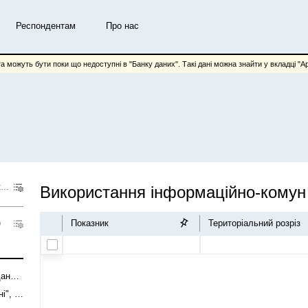
Респондентам
Про нас
та можуть бути поки що недоступні в "Банку даних". Такі дані можна знайти у вкладці "Арх
Використання інформаційно-комунікаційних технологій на підприємствах
Використ
Показник
Територіальний розріз
Частка кількості підприємств, що проводили аналіз "великих даних", у загальній кількості підприємств
Частка кількість підприємств, що продавали власні "великі дані", у загальній кількості підприємств