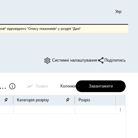
Укр
ів" відповідного "Опису показників" у розділі "Дані".
Системні налаштування
Поділитись
ання інформаційно-комунікаційних технологій на підприємствах
Графік
Колонки
Завантажити
Категорія розрізу
Розріз