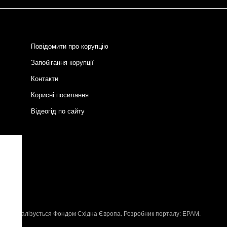
Повідомити про корупцію
Запобігання корупції
Контакти
Корисні посилання
Відеогід по сайту
и
P
, що реалізується
Фондом Східна Європа
. Розробник порталу:
EPAM
.