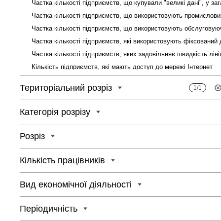
Кількість підприємств, які мають доступ до мережі Інтернет
Територіальний розріз
1/1
Кількість зайнятих працівників, які мають доступ до мережі Ін
Категорія розрізу
Розріз
Кількість підприємств, які здійснювали електронну торгівлю
Кількість працівників
Вид економічної діяльності
Періодичність