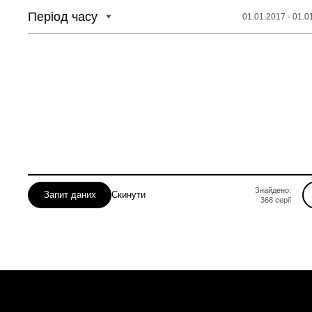
Період часу
01.01.2017 - 01.0
Знайдено:
Запит даних
Скинути
368
серії