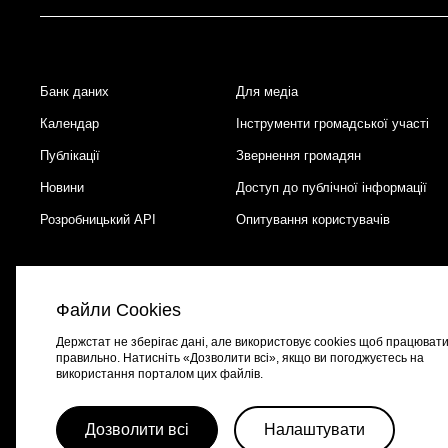
Банк даних
Для медіа
Footer
Календар
Інструменти громадської участі
Публікації
Звернення громадян
Новини
Доступ до публічної інформації
Розробницький API
Опитування користувачів
Файли Cookies
Держстат не зберігає дані, але використовує cookies щоб працюват
правильно. Натисніть «Дозволити всі», якщо ви погоджуєтесь на
використання порталом цих файлів.
Портал створено за підтримки швейцарсько-української програми
EGA
Дозволити всі
Налаштувати