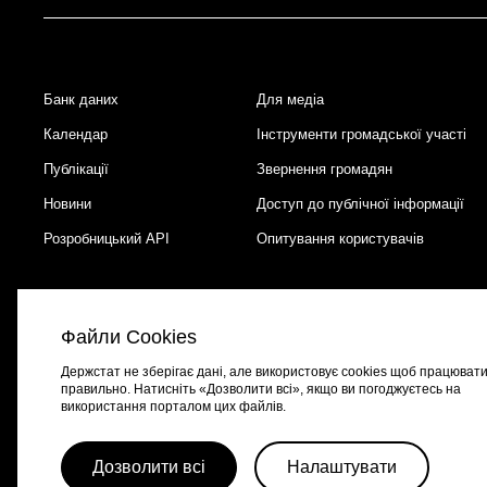
Банк даних
Для медіа
Footer
Календар
Інструменти громадської участі
Публікації
Звернення громадян
Новини
Доступ до публічної інформації
Розробницький API
Опитування користувачів
Файли Cookies
Держстат не зберігає дані, але використовує cookies щоб працюват
правильно. Натисніть «Дозволити всі», якщо ви погоджуєтесь на
використання порталом цих файлів.
Портал створено за підтримки швейцарсько-української програми
EGA
Дозволити всі
Налаштувати