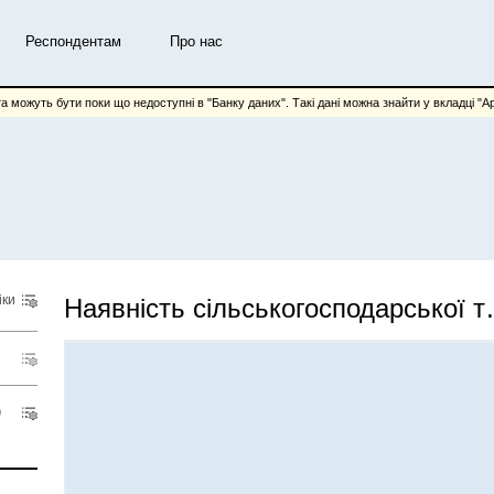
Респондентам
Про нас
та можуть бути поки що недоступні в "Банку даних". Такі дані можна знайти у вкладці "Арх
іки
Наявність сіл
Показник
Територіальний розріз