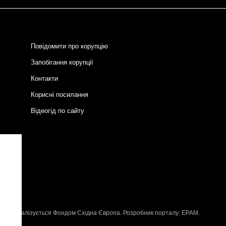
Повідомити про корупцію
Запобігання корупції
Контакти
Корисні посилання
Відеогід по сайту
и
P
, що реалізується
Фондом Східна Європа
. Розробник порталу:
EPAM
.