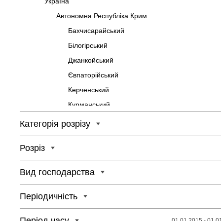
Україна
Автономна Республіка Крим
Бахчисарайський
Білогірський
Джанкойський
Євпаторійський
Керченський
Курманський
Перекопський
Категорія розрізу
Сімферопольський
Розріз
Феодосійський
Ялтинський
Вид господарства
Вінницька
Вінницький
Періодичність
Гайсинський
Період часу
01.01.2015 - 01.0