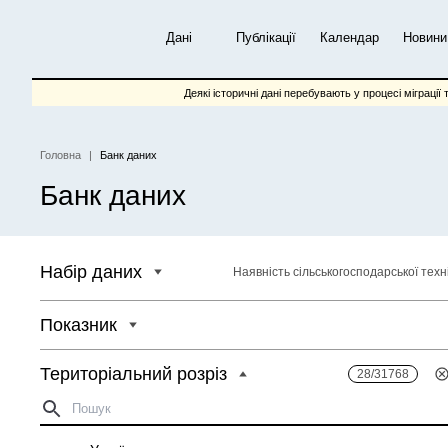
Перейти
до
Дані
Публікації
Календар
Новини
основного
вмісту
Деякі історичні дані перебувають у процесі міграції 
Головна
Банк даних
Рядок
Банк даних
навіґації
Набір даних
Наявність сільськогосподарської техн
Показник
Територіальний розріз
28/31768