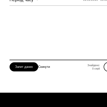
Жмеринський
Могилів-Подільський
Тульчинський
Знайдено:
Запит даних
Скинути
0
серії