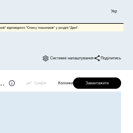
Укр
ів" відповідного "Опису показників" у розділі "Дані".
Системні налаштування
Поділитись
ьськогосподарської техніки
Графік
Колонки
Завантажити
Категорія розрізу
Розріз