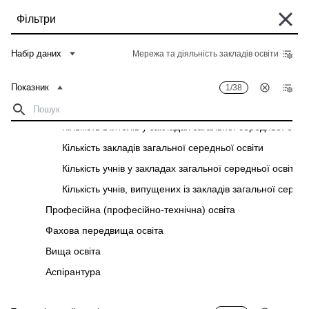
Перейти
Фільтри
до
основного
Деякі історичні дані перебувають у процесі міграції та можуть бути поки
вмісту
Набір даних
Мережа та діяльність закладів освіти
що недоступні в "Банку даних". Такі дані можна знайти у вкладці "Архів"
відповідного "Опису показників" у розділі "Дані".
Показник
1/38
Головна
Банк даних
Рядок
Загальна середня освіта
навіґації
Кількість вчителів у закладах загальної середньої осві
Фільтри
Кількість закладів загальної середньої освіти
Кількість учнів у закладах загальної середньої освіти
Показник
1
/
38
Територіальний розріз
28
/
28
Кількість учнів, випущених із закладів загальної середн
Мережа та діяльність закладів освіти
Професійна (професійно-технічна) освіта
Завантажити
Фахова передвища освіта
Показник
Територіальний розріз
Вища освіта
Аспірантура