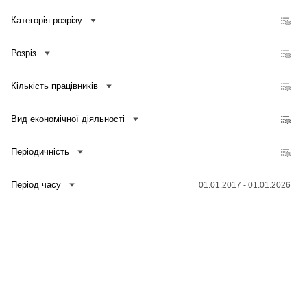
Кількість зайнятих працівників, які мають доступ до мережі Інтернет, до загальної кількості зайнятих працівників підприємств
Категорія розрізу
Частка обсягу реалізованої продукції (товарів, послуг), отриманого від електронної торгівлі, у загальному обсязі реалізованої продукції (товарів, послуг) підприємств
Частка кількості підприємств, які здійснювали електронну торгівлю, у загальній кількості підприємств
Розріз
Кількість підприємств, які здійснювали електронну торгівлю
Обсяг реалізованої продукції (товарів, послуг), отриманий від електронної торгівлі
Кількість працівників
Частка кількості підприємств, що купують послуги хмарних обчислень, у загальній кількості підприємств
Частка кількості підприємств, що проводили навчання для фахівців у сфері ІКТ, у загальній кількості підприємств
Вид економічної діяльності
Частка кількості підприємств, що проводили навчання для інших працівників, у загальній кількості підприємств
Періодичність
Період часу
01.01.2017 - 01.01.2026
Зв'язатися з нами
Банк даних
Для медіа