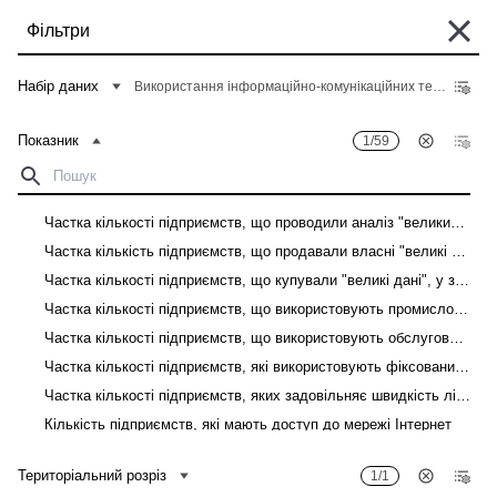
Перейти
Фільтри
до
основного
Деякі історичні дані перебувають у процесі міграції та можуть бути поки
вмісту
Набір даних
Використання інформаційно-комунікаційних технологій на підприємствах
що недоступні в "Банку даних". Такі дані можна знайти у вкладці "Архів"
відповідного "Опису показників" у розділі "Дані".
Показник
1/59
Головна
Банк даних
Рядок
навіґації
Фільтри
Частка кількості підприємств, що проводили аналіз "великих даних", у загальній кількості підприємств
Частка кількість підприємств, що продавали власні "великі дані", у загальній кількості підприємств
Показник
1
/
59
Територіальний розріз
1
/
1
Частка кількості підприємств, що купували "великі дані", у загальній кількості підприємств
Використання інформаційно-комунікаційних технологій на підприємствах
Частка кількості підприємств, що використовують промислових роботів, у загальній кількості підприємств
Частка кількості підприємств, що використовують обслуговуючих роботів, у загальній кількості підприємств
Завантажити
Частка кількості підприємств, які використовують фіксований доступ до мережі Інтернет, у загальній кількості підприємств
Частка кількості підприємств, яких задовільняє швидкість лінії фіксованого доступу до мережі Інтернет, у загальній кількості підприємств
Показник
Територіальний розріз
Кількість підприємств, які мають доступ до мережі Інтернет
Кількість підприємств, які мають доступ до мережі Інтернет, до загальної кількості підприємств
Територіальний розріз
1/1
Кількість зайнятих працівників, які мають доступ до мережі Інтернет