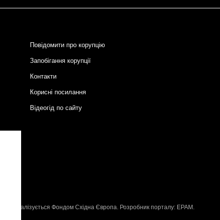
Повідомити про корупцію
Запобігання корупції
Контакти
Корисні посилання
Відеогід по сайту
и
P
, що реалізується
Фондом Східна Європа
. Розробник порталу:
EPAM
.