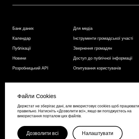
Банк даних
Для медіа
Footer
Календар
Інструменти громадської участі
Публікації
Звернення громадян
Новини
Доступ до публічної інформації
Розробницький API
Опитування користувачів
Файли Cookies
Держстат не зберігає дані, але використовує cookies щоб працюват
правильно. Натисніть «Дозволити всі», якщо ви погоджуєтесь на
використання порталом цих файлів.
Портал створено за підтримки швейцарсько-української програми
EGA
Дозволити всі
Налаштувати