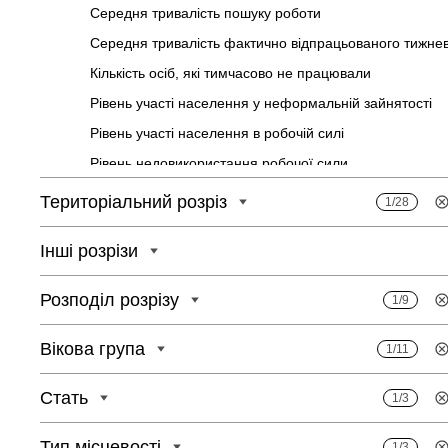
Середня тривалість пошуку роботи
Середня тривалість фактично відпрацьованого тижнев
Кількість осіб, які тимчасово не працювали
Рівень участі населення у неформальній зайнятості
Рівень участі населення в робочій силі
Рівень недовикористання робочої сили
Рівень довготривалого безробіття
Територіальний розріз
1/28
Рівень безробіття населення з урахуванням потенційн
Інші розрізи
Особи, які не входять до складу робочої сили
Кількість недовикористаної робочої сили
Розподіл розрізу
1/9
Кількість потенційної робочої сили
Кількість робочої сили
Вікова група
1/11
Кількість неформально зайнятого населення
Стать
1/3
Тип місцевості
1/3