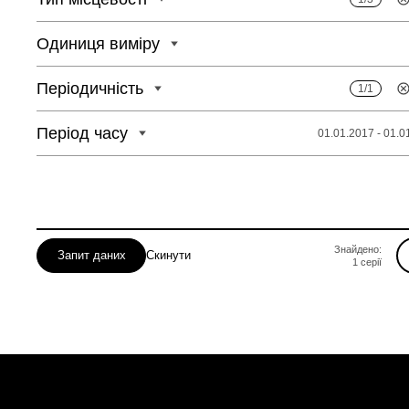
Одиниця виміру
Періодичність
1/1
Період часу
01.01.2017 - 01.0
Знайдено:
Запит даних
Скинути
1
серії