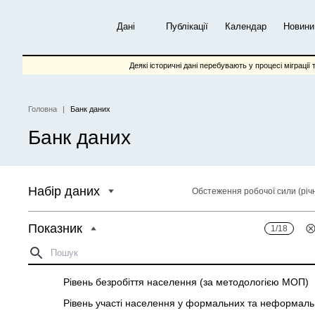
Перейти
до
Дані
Публікації
Календар
Новини
основного
вмісту
Деякі історичні дані перебувають у процесі міграції 
Головна
Банк даних
Рядок
Банк даних
навіґації
Набір даних
Обстеження робочої сили (річ
Показник
1/18
Кількість безробітного населення (за методологією М
Рівень безробіття населення (за методологією МОП)
Рівень участі населення у формальних та неформальн