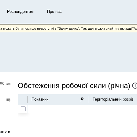
Респондентам
Про нас
та можуть бути поки що недоступні в "Банку даних". Такі дані можна знайти у вкладці "Арх
на)
Обстеження робочої сили (річна)
Показник
Територіальний розріз
ОП)
их видах навчання та професійної підготовки