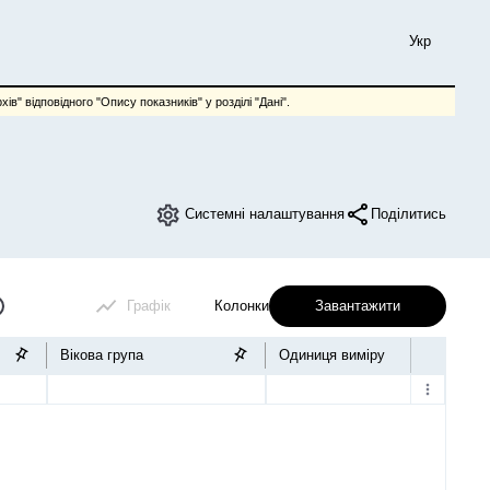
Укр
ів" відповідного "Опису показників" у розділі "Дані".
Системні налаштування
Поділитись
Графік
Колонки
Завантажити
Вікова група
Одиниця виміру