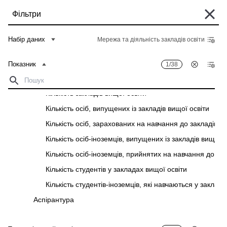
Перейти
Фільтри
до
основного
Деякі історичні дані перебувають у процесі міграції та можуть бути поки
вмісту
Набір даних
Мережа та діяльність закладів освіти
що недоступні в "Банку даних". Такі дані можна знайти у вкладці "Архів"
відповідного "Опису показників" у розділі "Дані".
Показник
1/38
Головна
Банк даних
Рядок
Кількість викладачів у закладах вищої освіти
навіґації
Кількість закладів вищої освіти
Фільтри
Кількість осіб, випущених із закладів вищої освіти
Кількість осіб, зарахованих на навчання до закладів в
Показник
1
/
38
Територіальний розріз
1
/
28
Кількість осіб-іноземців, випущених із закладів вищої о
Мережа та діяльність закладів освіти
Кількість осіб-іноземців, прийнятих на навчання до зак
Завантажити
Кількість студентів у закладах вищої освіти
Показник
Територіальний розріз
Кількість студентів-іноземців, які навчаються у заклад
Аспірантура