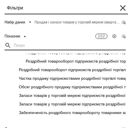
Перейти
Фільтри
до
основного
Деякі історичні дані перебувають у процесі міграції та можуть бути поки
вмісту
Набір даних
Продаж і запаси товарів у торговій мережі (квартальна, річна)
що недоступні в "Банку даних". Такі дані можна знайти у вкладці "Архів"
відповідного "Опису показників" у розділі "Дані".
Показник
1/12
Головна
Банк даних
Рядок
Роздрібний товарооборот підприємств роздрібної торгі
навіґації
Роздрібний товарооборот підприємств роздрібної торгі
Фільтри
Роздрібний товарооборот підприємств роздрібної торгі
Роздрібний товарооборот підприємств роздрібної торгівлі (
Показник
1
/
12
Територіальний розріз
1
/
28
Частка продажу підприємствами роздрібної торгівлі товарів
Продаж і запаси товарів у торговій мережі (квартальна, річна)
Обсяг роздрібного продажу підприємствами роздрібної то
Завантажити
Запаси товарів у торговій мережі підприємств роздрібної т
Запаси товарів у торговій мережі підприємств роздрібної то
Показник
Територіальний розріз
Забезпеченість роздрібного товарообороту товарними з