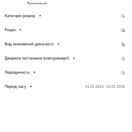
Запорізька
Івано-Франківська
Категорія розрізу
Київська
Розріз
Кіровоградська
Луганська
Вид економічної діяльності
Львівська
Миколаївська
Джерела постачання електроенергії
Одеська
Періодичність
Полтавська
Рівненська
Період часу
01.01.2016 - 01.01.2026
Сумська
Зв'язатися з нами
Банк даних
Для медіа