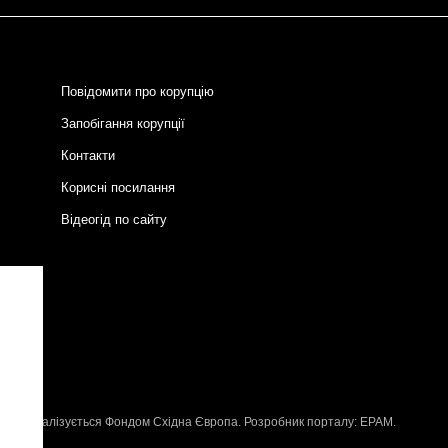
Повідомити про корупцію
Запобігання корупції
Контакти
Корисні посилання
Відеогід по сайту
и
P
, що реалізується
Фондом Східна Європа
. Розробник порталу:
EPAM
.