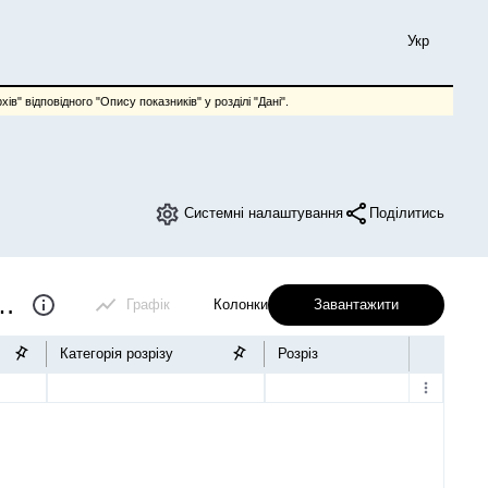
Укр
ів" відповідного "Опису показників" у розділі "Дані".
Системні налаштування
Поділитись
ття домогосподарств (річна)
Графік
Колонки
Завантажити
Категорія розрізу
Розріз