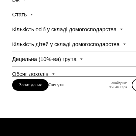
Полтавська
Рівненська
Стать
Сумська
Кількість осіб у складі домогосподарства
Кількість дітей у складі домогосподарства
Децильна (10%-ва) група
Обсяг доходів
Знайдено:
Запит даних
Скинути
35 046
серії
Тип доходу
Періодичність
Період часу
01.01.2019 - 01.0