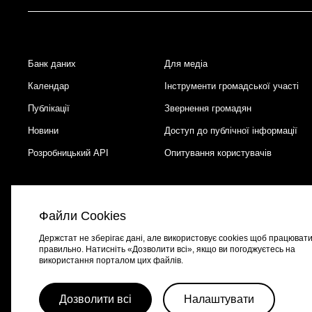
Банк даних
Для медіа
Footer
Календар
Інструменти громадської участі
Публікації
Звернення громадян
Новини
Доступ до публічної інформації
Розробницький API
Опитування користувачів
Файли Cookies
Держстат не зберігає дані, але використовує cookies щоб працюват
правильно. Натисніть «Дозволити всі», якщо ви погоджуєтесь на
використання порталом цих файлів.
Портал створено за підтримки швейцарсько-української програми
EGA
Дозволити всі
Налаштувати