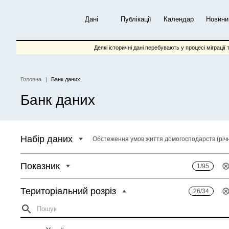
Перейти
до
Дані
Публікації
Календар
Новини
основного
вмісту
Деякі історичні дані перебувають у процесі міграції 
Головна
Банк даних
Рядок
Банк даних
навіґації
Набір даних
Обстеження умов життя домогосподарств (річ
Показник
1/95
Територіальний розріз
26/34