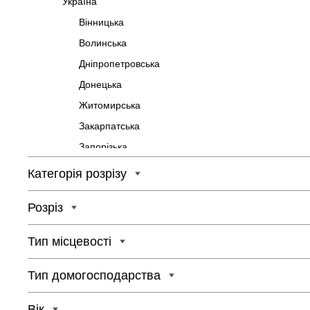
Україна
Вінницька
Волинська
Дніпропетровська
Донецька
Житомирська
Закарпатська
Запорізька
Івано-Франківська
Категорія розрізу
Київська
Розріз
Кіровоградська
Луганська
Тип місцевості
Львівська
Миколаївська
Тип домогосподарства
Одеська
Вік