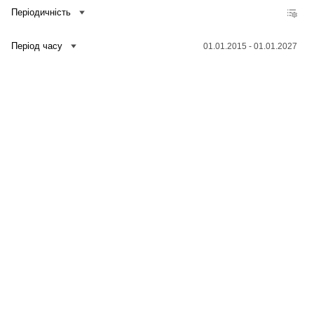
Періодичність
Період часу
01.01.2015 - 01.01.2027
Зв'язатися з нами
Банк даних
Для медіа