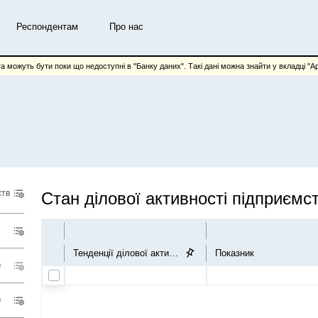
Респондентам
Про нас
та можуть бути поки що недоступні в "Банку даних". Такі дані можна знайти у вкладці "Арх
ств
Стан ділової активності підприємс
Тенденції ділової активності
Показник