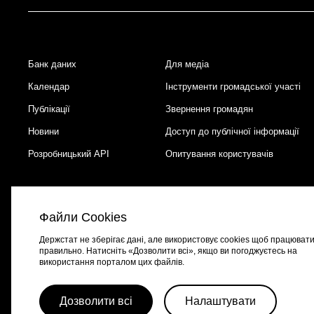
Банк даних
Для медіа
Footer
Календар
Інструменти громадської участі
Публікації
Звернення громадян
Новини
Доступ до публічної інформації
Розробницький API
Опитування користувачів
Файли Cookies
Держстат не зберігає дані, але використовує cookies щоб працюват
правильно. Натисніть «Дозволити всі», якщо ви погоджуєтесь на
використання порталом цих файлів.
Портал створено за підтримки швейцарсько-української програми
EGA
Дозволити всі
Налаштувати