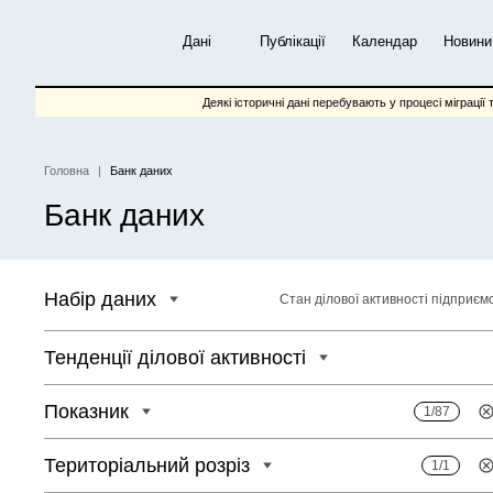
Перейти
до
Дані
Публікації
Календар
Новини
основного
вмісту
Деякі історичні дані перебувають у процесі міграції 
Головна
Банк даних
Рядок
Банк даних
навіґації
Набір даних
Стан ділової активності підприєм
Тенденції ділової активності
Показник
1/87
Територіальний розріз
1/1