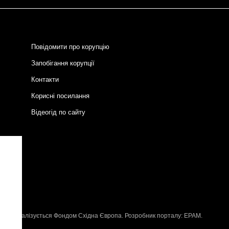
Повідомити про корупцію
Запобігання корупції
Контакти
Корисні посилання
Відеогід по сайту
и
P
, що реалізується
Фондом Східна Європа
. Розробник порталу:
EPAM
.