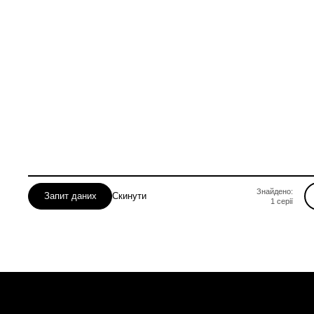
Знайдено:
Запит даних
Скинути
1
серії