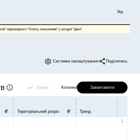
Укр
ів" відповідного "Опису показників" у розділі "Дані".
Системні налаштування
Поділитись
тв
Графік
Колонки
Завантажити
Територіальний розріз
Тренд