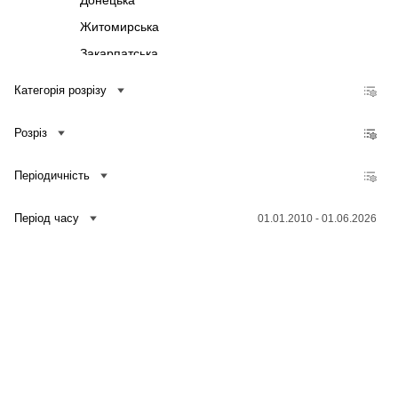
Донецька
Житомирська
Закарпатська
Запорізька
Категорія розрізу
Івано-Франківська
Розріз
Київська
Кіровоградська
Періодичність
Луганська
Львівська
Період часу
01.01.2010 - 01.06.2026
Миколаївська
Одеська
Полтавська
Зв'язатися з нами
Рівненська
Банк даних
Для медіа