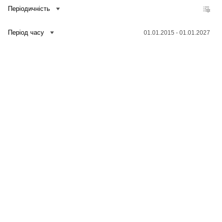
Періодичність
Період часу
01.01.2015 - 01.01.2027
Зв'язатися з нами
Банк даних
Для медіа