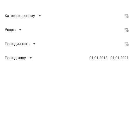
Категорія розрізу
Розріз
Періодичність
Період часу
01.01.2013 - 01.01.2021
Зв'язатися з нами
Банк даних
Для медіа