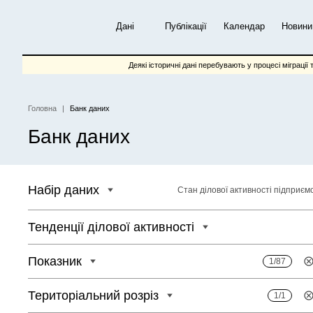
Перейти
до
Дані
Публікації
Календар
Новини
основного
вмісту
Деякі історичні дані перебувають у процесі міграції 
Головна
Банк даних
Рядок
Банк даних
навіґації
Набір даних
Стан ділової активності підприєм
Тенденції ділової активності
Показник
1/87
Територіальний розріз
1/1