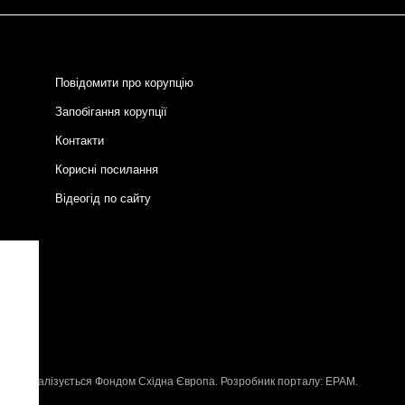
Повідомити про корупцію
Запобігання корупції
Контакти
Корисні посилання
Відеогід по сайту
и
P
, що реалізується
Фондом Східна Європа
. Розробник порталу:
EPAM
.