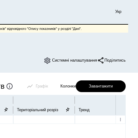
Укр
ів" відповідного "Опису показників" у розділі "Дані".
Системні налаштування
Поділитись
тв
Графік
Колонки
Завантажити
Територіальний розріз
Тренд