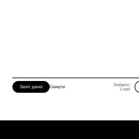
Знайдено:
Запит даних
Скинути
1
серії