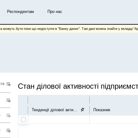
Респондентам
Про нас
та можуть бути поки що недоступні в "Банку даних". Такі дані можна знайти у вкладці "Арх
ств
Стан ділової активності підприємс
Тенденції ділової активності
Показник