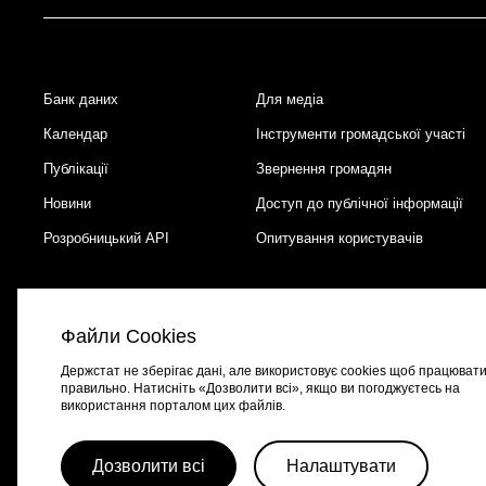
Банк даних
Для медіа
Footer
Календар
Інструменти громадської участі
Публікації
Звернення громадян
Новини
Доступ до публічної інформації
Розробницький API
Опитування користувачів
Файли Cookies
Держстат не зберігає дані, але використовує cookies щоб працюват
правильно. Натисніть «Дозволити всі», якщо ви погоджуєтесь на
використання порталом цих файлів.
Портал створено за підтримки швейцарсько-української програми
EGA
Дозволити всі
Налаштувати