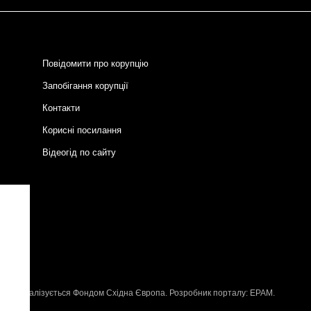
Повідомити про корупцію
Запобігання корупції
Контакти
Корисні посилання
Відеогід по сайту
и
P
, що реалізується
Фондом Східна Європа
. Розробник порталу:
EPAM
.