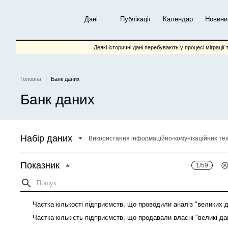
Перейти
до
Дані
Публікації
Календар
Новини
основного
вмісту
Деякі історичні дані перебувають у процесі міграції 
Головна
Банк даних
Рядок
Банк даних
навіґації
Набір даних
Показник
1/59