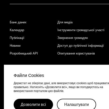
Банк даних
Для медіа
Footer
Календар
Інструменти громадської участі
Публікації
Звернення громадян
Новини
Доступ до публічної інформації
Розробницький API
Опитування користувачів
Файли Cookies
Держстат не зберігає дані, але використовує cookies щоб працюват
правильно. Натисніть «Дозволити всі», якщо ви погоджуєтесь на
використання порталом цих файлів.
Портал створено за підтримки швейцарсько-української програми
EGA
Дозволити всі
Налаштувати