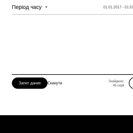
Період часу
01.01.2017 - 01.0
Знайдено:
Запит даних
Скинути
46
серії