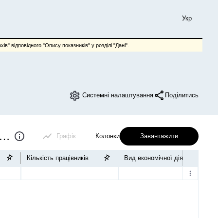
Укр
ів" відповідного "Опису показників" у розділі "Дані".
Системні налаштування
Поділитись
ання інформаційно-комунікаційних технологій на підприємствах
Графік
Колонки
Завантажити
Кількість працівників
Вид економічної діяльності