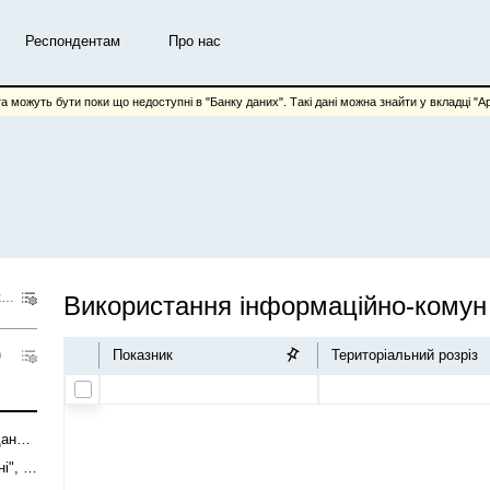
Респондентам
Про нас
та можуть бути поки що недоступні в "Банку даних". Такі дані можна знайти у вкладці "Арх
Використання інформаційно-комунікаційних технологій на підприємствах
Використ
Показник
Територіальний розріз
Частка кількості підприємств, що проводили аналіз "великих даних", у загальній кількості підприємств
Частка кількість підприємств, що продавали власні "великі дані", у загальній кількості підприємств