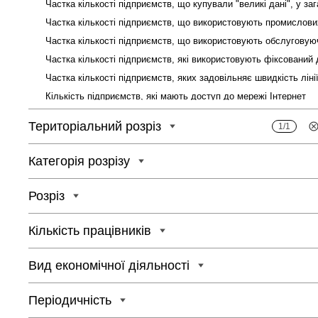
Кількість підприємств, які мають доступ до мережі Інтернет
Територіальний розріз
1/1
Кількість зайнятих працівників, які мають доступ до мережі Ін
Категорія розрізу
Розріз
Кількість підприємств, які здійснювали електронну торгівлю
Кількість працівників
Вид економічної діяльності
Періодичність