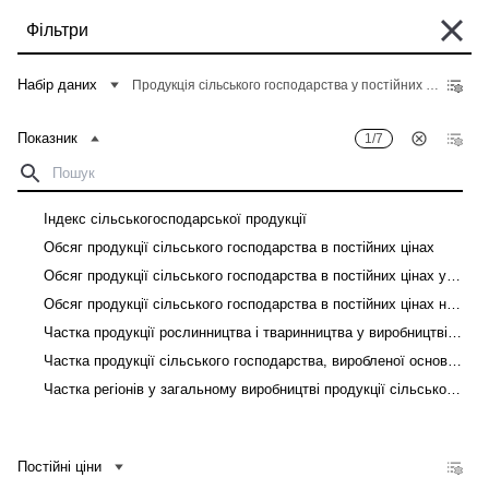
Перейти
Фільтри
до
основного
Деякі історичні дані перебувають у процесі міграції та можуть бути поки
вмісту
Набір даних
Продукція сільського господарства у постійних цінах
що недоступні в "Банку даних". Такі дані можна знайти у вкладці "Архів"
відповідного "Опису показників" у розділі "Дані".
Показник
1/7
Головна
Банк даних
Рядок
навіґації
Фільтри
Індекс сільськогосподарської продукції
Обсяг продукції сільського господарства в постійних цінах
Показник
1
/
7
Територіальний розріз
1
/
25
Обсяг продукції сільського господарства в постійних цінах у розрахунку на 100 га сільськогосподарських угідь
Продукція сільського господарства у постійних цінах
Обсяг продукції сільського господарства в постійних цінах на особу
Частка продукції рослинництва і тваринництва у виробництві продукції сільського господарства
Завантажити
Частка продукції сільського господарства, виробленої основними категоріями господарств
Частка регіонів у загальному виробництві продукції сільського господарства
Показник
Постійні ціни
Постійні ціни