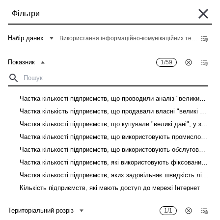
Перейти
Фільтри
до
основного
Деякі історичні дані перебувають у процесі міграції та можуть бути поки
вмісту
Набір даних
Використання інформаційно-комунікаційних технологій на підприємствах
що недоступні в "Банку даних". Такі дані можна знайти у вкладці "Архів"
відповідного "Опису показників" у розділі "Дані".
Показник
1/59
Головна
Банк даних
Рядок
навіґації
Фільтри
Частка кількості підприємств, що проводили аналіз "великих даних", у загальній кількості підприємств
Частка кількість підприємств, що продавали власні "великі дані", у загальній кількості підприємств
Показник
1
/
59
Територіальний розріз
1
/
1
Частка кількості підприємств, що купували "великі дані", у загальній кількості підприємств
Використання інформаційно-комунікаційних технологій на підприємствах
Частка кількості підприємств, що використовують промислових роботів, у загальній кількості підприємств
Частка кількості підприємств, що використовують обслуговуючих роботів, у загальній кількості підприємств
Завантажити
Частка кількості підприємств, які використовують фіксований доступ до мережі Інтернет, у загальній кількості підприємств
Частка кількості підприємств, яких задовільняє швидкість лінії фіксованого доступу до мережі Інтернет, у загальній кількості підприємств
Показник
Територіальний розріз
Кількість підприємств, які мають доступ до мережі Інтернет
Кількість підприємств, які мають доступ до мережі Інтернет, до загальної кількості підприємств
Територіальний розріз
1/1
Кількість зайнятих працівників, які мають доступ до мережі Інтернет