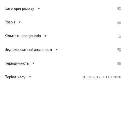
Кількість зайнятих працівників, які мають доступ до мережі Інтернет, до загальної кількості зайнятих працівників підприємств
Категорія розрізу
Частка обсягу реалізованої продукції (товарів, послуг), отриманого від електронної торгівлі, у загальному обсязі реалізованої продукції (товарів, послуг) підприємств
Частка кількості підприємств, які здійснювали електронну торгівлю, у загальній кількості підприємств
Розріз
Кількість підприємств, які здійснювали електронну торгівлю
Обсяг реалізованої продукції (товарів, послуг), отриманий від електронної торгівлі
Кількість працівників
Частка кількості підприємств, що купують послуги хмарних обчислень, у загальній кількості підприємств
Частка кількості підприємств, що проводили навчання для фахівців у сфері ІКТ, у загальній кількості підприємств
Вид економічної діяльності
Частка кількості підприємств, що проводили навчання для інших працівників, у загальній кількості підприємств
Періодичність
Період часу
01.01.2017 - 01.01.2026
Зв'язатися з нами
Банк даних
Для медіа