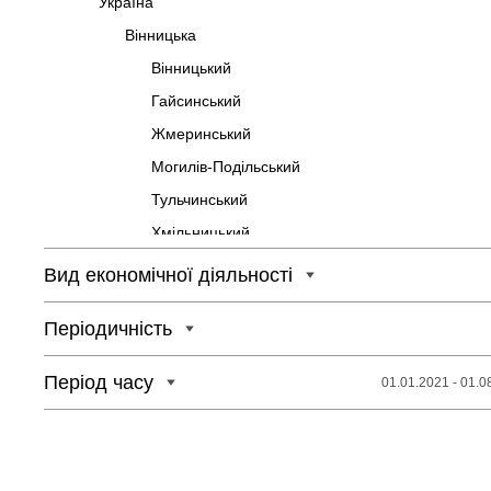
Україна
Вінницька
Вінницький
Гайсинський
Жмеринський
Могилів-Подільський
Тульчинський
Хмільницький
Волинська
Вид економічної діяльності
Володимирський
Періодичність
Камінь-Каширський
Ковельський
Період часу
01.01.2021 - 01.0
Луцький
Дніпропетровська
Дніпровський