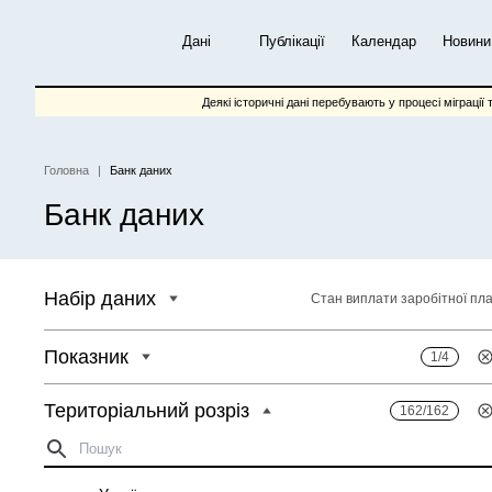
Перейти
до
Дані
Публікації
Календар
Новини
основного
вмісту
Деякі історичні дані перебувають у процесі міграції 
Головна
Банк даних
Рядок
Банк даних
навіґації
Набір даних
Стан виплати заробітної пл
Показник
1/4
Територіальний розріз
162/162