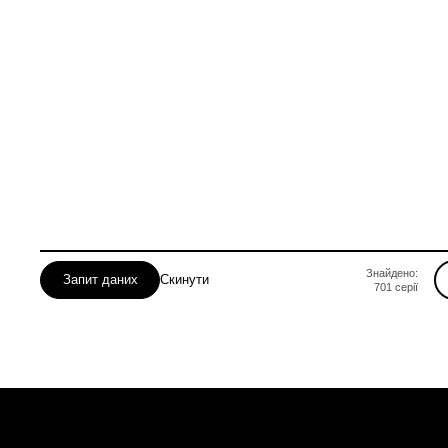
Кам’янський
Криворізький
Нікопольський
Знайдено:
Запит даних
Скинути
701
серії