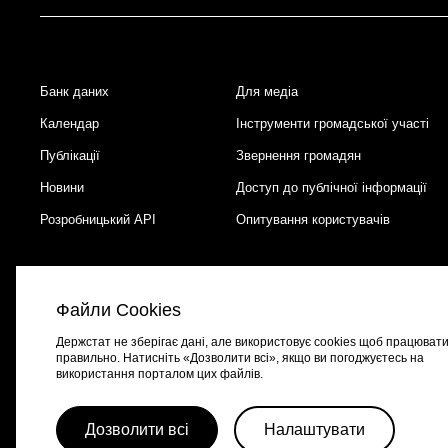
Банк даних
Для медіа
Footer
Календар
Інструменти громадської участі
Публікації
Звернення громадян
Новини
Доступ до публічної інформації
Розробницький API
Опитування користувачів
Файли Cookies
Держстат не зберігає дані, але використовує cookies щоб працюват
правильно. Натисніть «Дозволити всі», якщо ви погоджуєтесь на
використання порталом цих файлів.
Портал створено за підтримки швейцарсько-української програми
EGA
Дозволити всі
Налаштувати