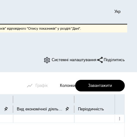
Укр
ів" відповідного "Опису показників" у розділі "Дані".
Системні налаштування
Поділитись
Графік
Колонки
Завантажити
Вид економічної діяльності
Періодичність