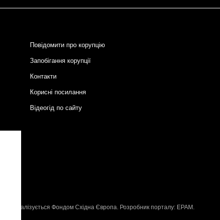
Повідомити про корупцію
Запобігання корупції
Контакти
Корисні посилання
Відеогід по сайту
и
P
, що реалізується
Фондом Східна Європа
. Розробник порталу:
EPAM
.