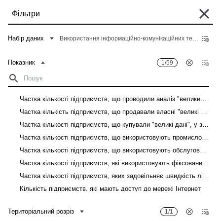
Перейти
Фільтри
до
основного
Деякі історичні дані перебувають у процесі міграції та можуть бути поки
вмісту
Набір даних
Використання інформаційно-комунікаційних технологій на підприємствах
що недоступні в "Банку даних". Такі дані можна знайти у вкладці "Архів"
відповідного "Опису показників" у розділі "Дані".
Показник
1/59
Головна
Банк даних
Рядок
навіґації
Фільтри
Частка кількості підприємств, що проводили аналіз "великих даних", у загальній кількості підприємств
Частка кількість підприємств, що продавали власні "великі дані", у загальній кількості підприємств
Показник
1
/
59
Територіальний розріз
1
/
1
Частка кількості підприємств, що купували "великі дані", у загальній кількості підприємств
Використання інформаційно-комунікаційних технологій на підприємствах
Частка кількості підприємств, що використовують промислових роботів, у загальній кількості підприємств
Частка кількості підприємств, що використовують обслуговуючих роботів, у загальній кількості підприємств
Завантажити
Частка кількості підприємств, які використовують фіксований доступ до мережі Інтернет, у загальній кількості підприємств
Частка кількості підприємств, яких задовільняє швидкість лінії фіксованого доступу до мережі Інтернет, у загальній кількості підприємств
Показник
Територіальний розріз
Кількість підприємств, які мають доступ до мережі Інтернет
Кількість підприємств, які мають доступ до мережі Інтернет, до загальної кількості підприємств
Територіальний розріз
1/1
Кількість зайнятих працівників, які мають доступ до мережі Інтернет