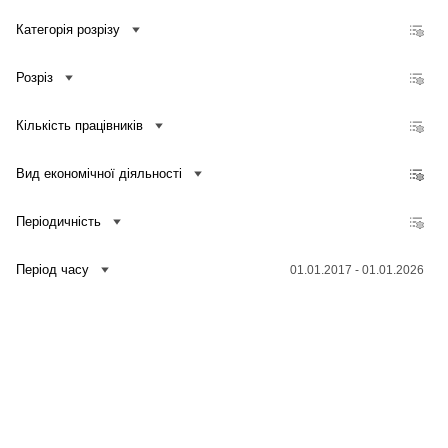
Кількість зайнятих працівників, які мають доступ до мережі Інтернет, до загальної кількості зайнятих працівників підприємств
Категорія розрізу
Частка обсягу реалізованої продукції (товарів, послуг), отриманого від електронної торгівлі, у загальному обсязі реалізованої продукції (товарів, послуг) підприємств
Частка кількості підприємств, які здійснювали електронну торгівлю, у загальній кількості підприємств
Розріз
Кількість підприємств, які здійснювали електронну торгівлю
Обсяг реалізованої продукції (товарів, послуг), отриманий від електронної торгівлі
Кількість працівників
Частка кількості підприємств, що купують послуги хмарних обчислень, у загальній кількості підприємств
Частка кількості підприємств, що проводили навчання для фахівців у сфері ІКТ, у загальній кількості підприємств
Вид економічної діяльності
Частка кількості підприємств, що проводили навчання для інших працівників, у загальній кількості підприємств
Періодичність
Період часу
01.01.2017 - 01.01.2026
Зв'язатися з нами
Банк даних
Для медіа