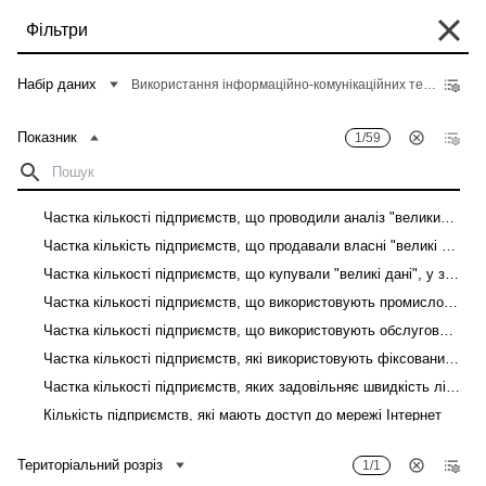
Перейти
Фільтри
до
основного
Деякі історичні дані перебувають у процесі міграції та можуть бути поки
вмісту
Набір даних
Використання інформаційно-комунікаційних технологій на підприємствах
що недоступні в "Банку даних". Такі дані можна знайти у вкладці "Архів"
відповідного "Опису показників" у розділі "Дані".
Показник
1/59
Головна
Банк даних
Рядок
навіґації
Фільтри
Частка кількості підприємств, що проводили аналіз "великих даних", у загальній кількості підприємств
Частка кількість підприємств, що продавали власні "великі дані", у загальній кількості підприємств
Показник
1
/
59
Територіальний розріз
1
/
1
Частка кількості підприємств, що купували "великі дані", у загальній кількості підприємств
Використання інформаційно-комунікаційних технологій на підприємствах
Частка кількості підприємств, що використовують промислових роботів, у загальній кількості підприємств
Частка кількості підприємств, що використовують обслуговуючих роботів, у загальній кількості підприємств
Завантажити
Частка кількості підприємств, які використовують фіксований доступ до мережі Інтернет, у загальній кількості підприємств
Частка кількості підприємств, яких задовільняє швидкість лінії фіксованого доступу до мережі Інтернет, у загальній кількості підприємств
Показник
Територіальний розріз
Кількість підприємств, які мають доступ до мережі Інтернет
Кількість підприємств, які мають доступ до мережі Інтернет, до загальної кількості підприємств
Територіальний розріз
1/1
Кількість зайнятих працівників, які мають доступ до мережі Інтернет