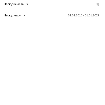
Періодичність
Період часу
01.01.2015 - 01.01.2027
Зв'язатися з нами
Банк даних
Для медіа