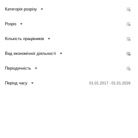
Кількість зайнятих працівників, які мають доступ до мережі Інтернет, до загальної кількості зайнятих працівників підприємств
Категорія розрізу
Частка обсягу реалізованої продукції (товарів, послуг), отриманого від електронної торгівлі, у загальному обсязі реалізованої продукції (товарів, послуг) підприємств
Частка кількості підприємств, які здійснювали електронну торгівлю, у загальній кількості підприємств
Розріз
Кількість підприємств, які здійснювали електронну торгівлю
Обсяг реалізованої продукції (товарів, послуг), отриманий від електронної торгівлі
Кількість працівників
Частка кількості підприємств, що купують послуги хмарних обчислень, у загальній кількості підприємств
Частка кількості підприємств, що проводили навчання для фахівців у сфері ІКТ, у загальній кількості підприємств
Вид економічної діяльності
Частка кількості підприємств, що проводили навчання для інших працівників, у загальній кількості підприємств
Періодичність
Період часу
01.01.2017 - 01.01.2026
Зв'язатися з нами
Банк даних
Для медіа