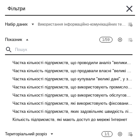
Перейти
Фільтри
до
основного
Деякі історичні дані перебувають у процесі міграції та можуть бути поки
вмісту
Набір даних
Використання інформаційно-комунікаційних технологій на підприємствах
що недоступні в "Банку даних". Такі дані можна знайти у вкладці "Архів"
відповідного "Опису показників" у розділі "Дані".
Показник
1/59
Головна
Банк даних
Рядок
навіґації
Фільтри
Частка кількості підприємств, що проводили аналіз "великих даних", у загальній кількості підприємств
Частка кількість підприємств, що продавали власні "великі дані", у загальній кількості підприємств
Показник
1
/
59
Територіальний розріз
1
/
1
Частка кількості підприємств, що купували "великі дані", у загальній кількості підприємств
Використання інформаційно-комунікаційних технологій на підприємствах
Частка кількості підприємств, що використовують промислових роботів, у загальній кількості підприємств
Частка кількості підприємств, що використовують обслуговуючих роботів, у загальній кількості підприємств
Завантажити
Частка кількості підприємств, які використовують фіксований доступ до мережі Інтернет, у загальній кількості підприємств
Частка кількості підприємств, яких задовільняє швидкість лінії фіксованого доступу до мережі Інтернет, у загальній кількості підприємств
Показник
Територіальний розріз
Кількість підприємств, які мають доступ до мережі Інтернет
Кількість підприємств, які мають доступ до мережі Інтернет, до загальної кількості підприємств
Територіальний розріз
1/1
Кількість зайнятих працівників, які мають доступ до мережі Інтернет