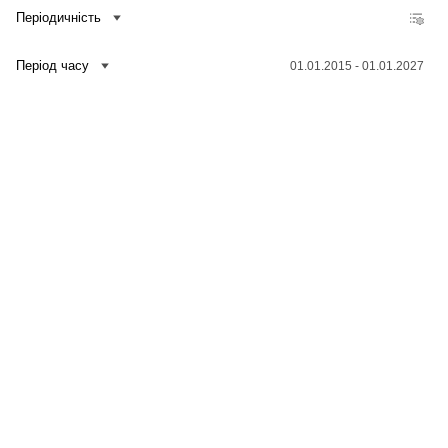
Періодичність
Період часу
01.01.2015 - 01.01.2027
Зв'язатися з нами
Банк даних
Для медіа