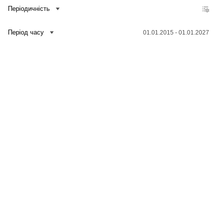
Періодичність
Період часу
01.01.2015 - 01.01.2027
Зв'язатися з нами
Банк даних
Для медіа