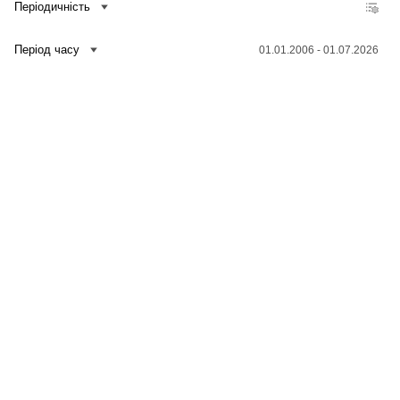
Періодичність
Період часу
01.01.2006 - 01.07.2026
Зв'язатися з нами
Банк даних
Для медіа