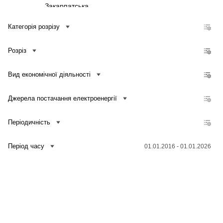
Закарпатська
Запорізька
Категорія розрізу
Івано-Франківська
Розріз
Київська
Кіровоградська
Вид економічної діяльності
Луганська
Львівська
Джерела постачання електроенергії
Миколаївська
Періодичність
Одеська
Полтавська
Період часу
01.01.2016 - 01.01.2026
Рівненська
Зв'язатися з нами
Банк даних
Для медіа